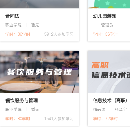
合同法
幼儿园游戏
职业学院
暂无
管理员
|
|
学时：36学时
5912人参加学习
学时：36学时
餐饮服务与管理
信息技术（高职）
职业学院
暂无
精品课
张泽宇
|
|
学时：80学时
1541人参加学习
学时：72学时